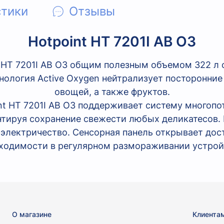
стики
Отзывы
Hotpoint HT 7201I AB O3
 HT 7201I AB O3 общим полезным объемом 322 л
ология Active Oxygen нейтрализует посторонние
овощей, а также фруктов.
t HT 7201I AB O3 поддерживает систему многопо
антируя сохранение свежести любых деликатесов
электричество. Сенсорная панель открывает дост
ходимости в регулярном размораживании устрой
О магазине
Клиента