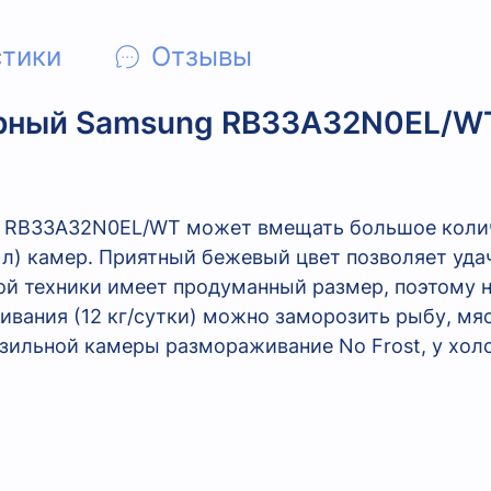
стики
Отзывы
рный Samsung RB33A32N0EL/W
 RB33A32N0EL/WT может вмещать большое колич
 л) камер. Приятный бежевый цвет позволяет уд
ой техники имеет продуманный размер, поэтому н
вания (12 кг/cутки) можно заморозить рыбу, мяс
зильной камеры размораживание No Frost, у холо