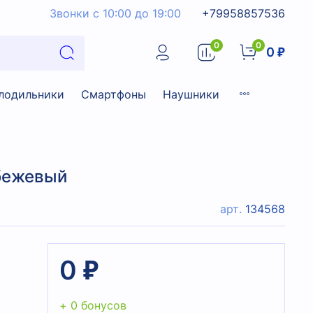
Звонки с 10:00 до 19:00
+79958857536
0
0
0 ₽
лодильники
Смартфоны
Наушники
бежевый
арт.
134568
0 ₽
+ 0 бонусов