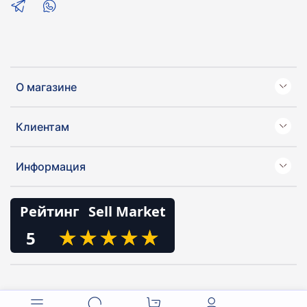
О магазине
Клиентам
Информация
Рейтинг
Sell Market
★
★
★
★
★
★
★
★
★
★
5