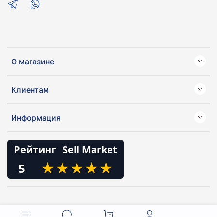
О магазине
Клиентам
Информация
Рейтинг
Sell Market
★
★
★
★
★
★
★
★
★
★
5