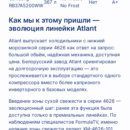
367 л
Нет
A+
RB37A5200WW
No Frost
Как мы к этому пришли —
эволюция линейки Atlant
Atlant выпускает холодильники с нижней
морозилкой серии 4626 как ответ на запрос:
большой объём, надёжная механика, доступная
цена. Белорусский завод Atlant ориентирован
на долгосрочную эксплуатацию — это
прослеживается в выборе стандартного одного
компрессора вместо более капризного
инверторного в базовых моделях.
Введение зоны сухой свежести в серии 4626 —
эволюционный шаг: ранее эта функция была
доступна только в премиальных линейках. По
наблюдениям специалистов FormulaTV, именно
наличие зоны свежести делает XM-4626-101