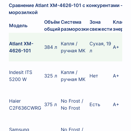
Сравнение Atlant XM-4626-101 с конкурентами — 
морозилкой
Объём
Система
Зона
Класс
Модель
общий
разморозки
свежести
энерго
Atlant XM-
Капля /
Сухая, 19
384 л
A+
4626-101
ручная МК
л
Indesit ITS
Капля /
325 л
Нет
A+
5200 W
ручная МК
Haier
No Frost /
375 л
Есть
A+
C2F636CWRG
No Frost
Samsung
No Frost /