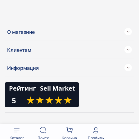
О магазине
Клиентам
Информация
Рейтинг
Sell Market
★
★
★
★
★
★
★
★
★
★
5
Каталог
Поиск
Корзина
Профиль