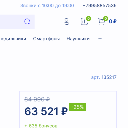
Звонки с 10:00 до 19:00
+79958857536
0
0
0 ₽
лодильники
Смартфоны
Наушники
арт.
135217
84 990 ₽
-25%
63 521 ₽
+ 635 бонусов