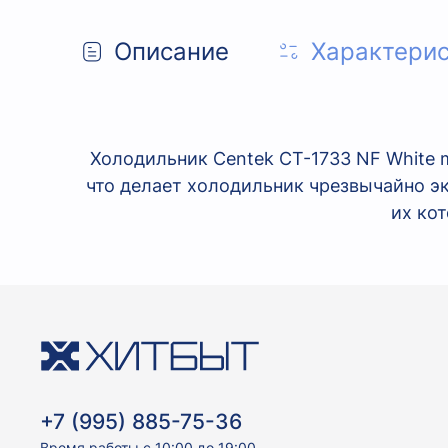
Описание
Характери
Холодильник Centek CT-1733 NF White m
что делает холодильник чрезвычайно э
их кот
+7 (995) 885-75-36
Время работы с 10:00 до 19:00