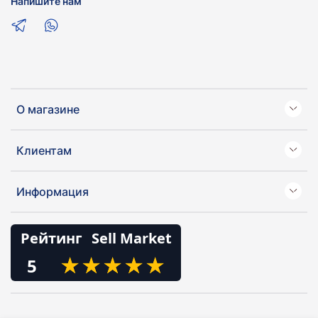
Напишите нам
О магазине
Клиентам
Информация
Рейтинг
Sell Market
★
★
★
★
★
★
★
★
★
★
5