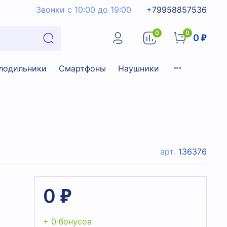
Звонки с 10:00 до 19:00
+79958857536
0
0
0 ₽
лодильники
Смартфоны
Наушники
арт.
136376
0 ₽
+ 0 бонусов