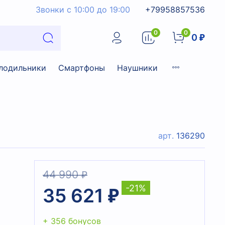
Звонки с 10:00 до 19:00
+79958857536
0
0
0 ₽
лодильники
Смартфоны
Наушники
арт.
136290
44 990 ₽
-21%
35 621 ₽
+ 356 бонусов