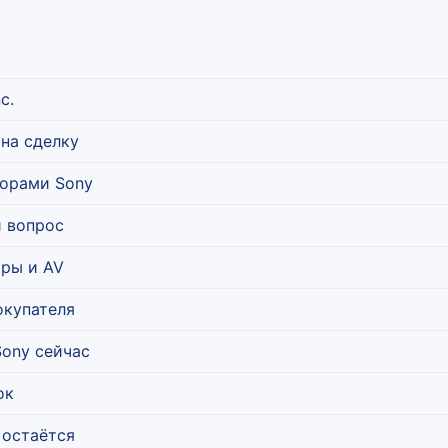
c.
на сделку
зорами Sony
й вопрос
оры и AV
окупателя
Sony сейчас
ок
 остаётся