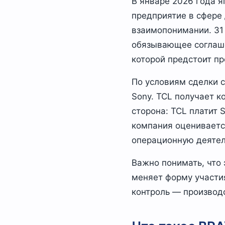
В январе 2026 года я
предприятие в сфере
взаимопонимании. 31
обязывающее соглаше
которой предстоит пр
По условиям сделки 
Sony. TCL получает 
сторона: TCL платит 
компания оценивается
операционную деятел
Важно понимать, что 
меняет форму участия
контроль — производс