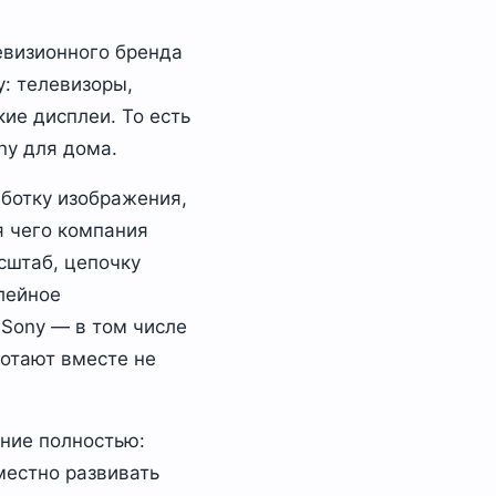
евизионного бренда
: телевизоры,
ие дисплеи. То есть
ny для дома.
аботку изображения,
я чего компания
сштаб, цепочку
лейное
Sony — в том числе
ботают вместе не
ение полностью:
местно развивать