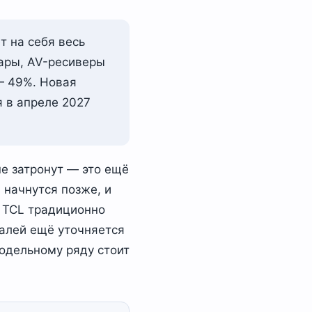
т на себя весь
ары, AV-ресиверы
 — 49%. Новая
я в апреле 2027
не затронут — это ещё
 начнутся позже, и
ь TCL традиционно
еталей ещё уточняется
модельному ряду стоит