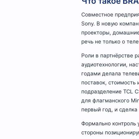
Что такое BRAV
Совместное предприят
Sony. В новую компа
проекторы, домашние
речь не только о тел
Роли в партнёрстве р
аудиотехнологии, нас
годами делала телеви
поставок, стоимость 
подразделение TCL C
для флагманского Min
первый год, и сделк
Формально контроль у
стороны позициониру