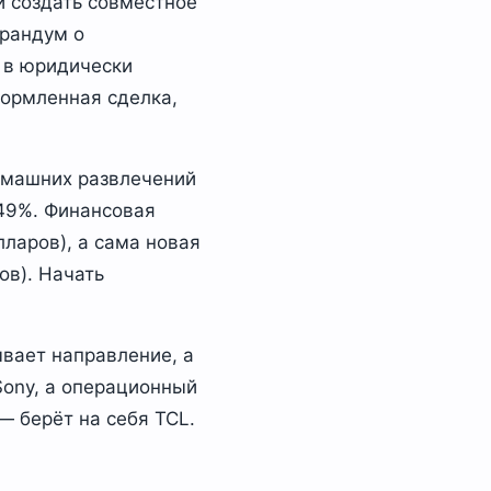
и создать совместное
орандум о
 в юридически
формленная сделка,
домашних развлечений
 49%. Финансовая
лларов), а сама новая
ов). Начать
ывает направление, а
Sony, а операционный
— берёт на себя TCL.