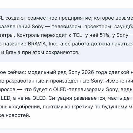
L создают совместное предприятие, которое возьмё
развлечений Sony — телевизоры, проекторы, саундб
атры. Контроль переходит к TCL: у неё 51%, у Sony
 название BRAVIA, Inc., а её работа должна начатьс
 и Bravia при этом сохраняются.
ое сейчас: модельный ряд Sony 2026 года сделкой 
ью разработанные и произведённые Sony. Изменения
просов — что будет с OLED-телевизорами Sony, вед
i LED, а не на OLED. Ситуация развивается, часть д
орных одобрений, поэтому конкретику по будущему 
е новостей.