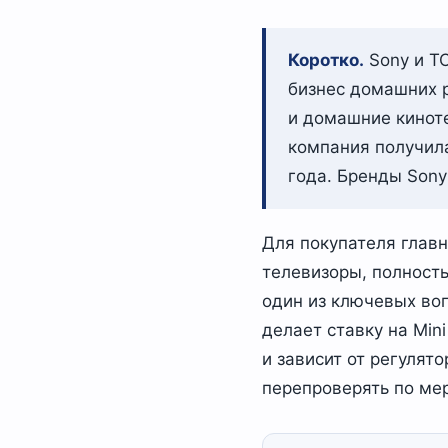
Коротко.
Sony и TC
бизнес домашних 
и домашние киноте
компания получила
года. Бренды Sony
Для покупателя главн
телевизоры, полност
один из ключевых во
делает ставку на Min
и зависит от регулят
перепроверять по мер