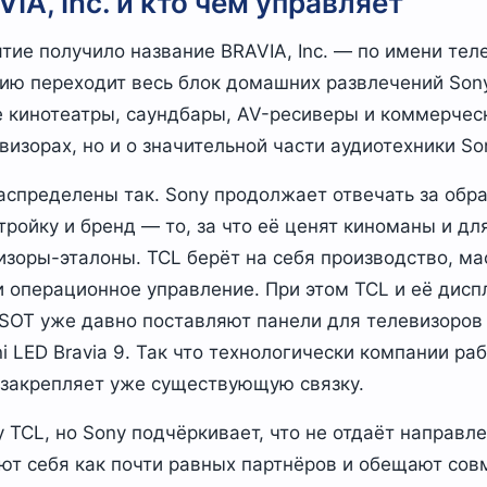
IA, Inc. и кто чем управляет
ие получило название BRAVIA, Inc. — по имени тел
нию переходит весь блок домашних развлечений Sony
 кинотеатры, саундбары, AV-ресиверы и коммерческ
евизорах, но и о значительной части аудиотехники So
аспределены так. Sony продолжает отвечать за обр
тройку и бренд — то, за что её ценят киноманы и дл
зоры-эталоны. TCL берёт на себя производство, ма
и операционное управление. При этом TCL и её дисп
SOT уже давно поставляют панели для телевизоров 
i LED Bravia 9. Так что технологически компании ра
а закрепляет уже существующую связку.
 TCL, но Sony подчёркивает, что не отдаёт направл
ют себя как почти равных партнёров и обещают сов