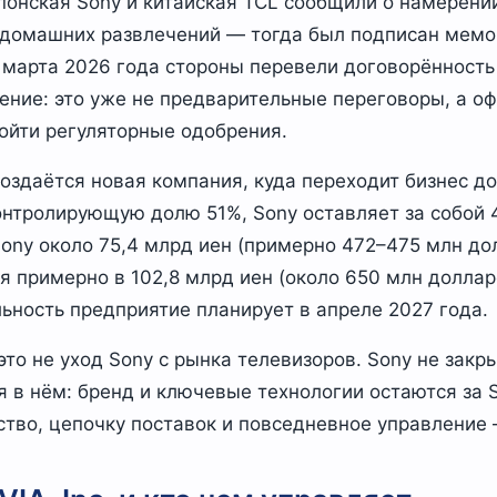
понская Sony и китайская TCL сообщили о намерени
 домашних развлечений — тогда был подписан мем
 марта 2026 года стороны перевели договорённость
ние: это уже не предварительные переговоры, а о
ойти регуляторные одобрения.
создаётся новая компания, куда переходит бизнес 
контролирующую долю 51%, Sony оставляет за собой
Sony около 75,4 млрд иен (примерно 472–475 млн до
 примерно в 102,8 млрд иен (около 650 млн доллар
ьность предприятие планирует в апреле 2027 года.
это не уход Sony с рынка телевизоров. Sony не закр
 в нём: бренд и ключевые технологии остаются за 
тво, цепочку поставок и повседневное управление 