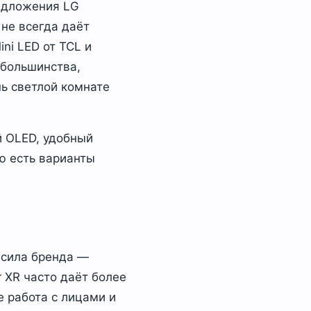
едложения LG
 не всегда даёт
ni LED от TCL и
 большинства,
нь светлой комнате
 OLED, удобный
ю есть варианты
я сила бренда —
r XR часто даёт более
е работа с лицами и