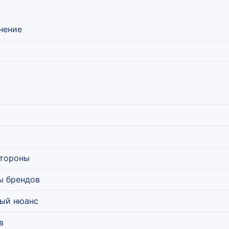
внение
стороны
ы брендов
ый нюанс
в