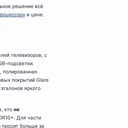
льное решение всё
роцессору
и цене.
.
лей телевизоров, с
GB-подсветки.
, полированная
овых покрытий Glare
 эталонов яркого
в, кто
не
DR10+. Для части
 просит больше за