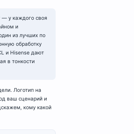
 — у каждого своя
айном и
один из лучших по
лонную обработку
CL и Hisense дают
ая в тонкости
дели. Логотип на
од ваш сценарий и
дскажем, кому какой