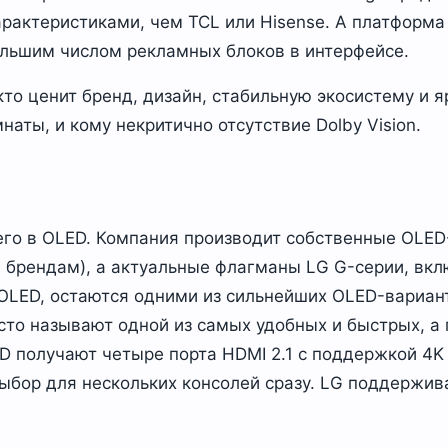
рактеристиками, чем TCL или Hisense. А платформа 
ольшим числом рекламных блоков в интерфейсе.
кто ценит бренд, дизайн, стабильную экосистему и я
наты, и кому некритично отсутствие Dolby Vision.
его в OLED. Компания производит собственные OLED
 брендам), а актуальные флагманы LG G-серии, вкл
OLED, остаются одними из сильнейших OLED-вариант
то называют одной из самых удобных и быстрых, а 
D получают четыре порта HDMI 2.1 с поддержкой 4K 
бор для нескольких консолей сразу. LG поддерживае