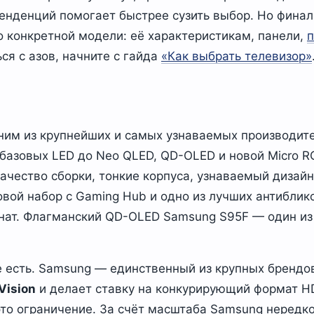
тенденций помогает быстрее сузить выбор. Но фина
о конкретной модели: её характеристикам, панели,
п
ся с азов, начните с гайда
«Как выбрать телевизор»
ним из крупнейших и самых узнаваемых производите
базовых LED до Neo QLED, QD-OLED и новой Micro R
ачество сборки, тонкие корпуса, узнаваемый дизайн
овой набор с Gaming Hub и одно из лучших антиблик
мнат. Флагманский QD-OLED Samsung S95F — один из
 есть. Samsung — единственный из крупных брендо
Vision
и делает ставку на конкурирующий формат H
то ограничение. За счёт масштаба Samsung нередко