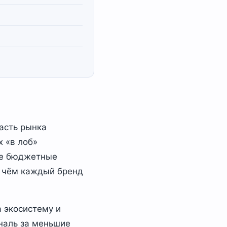
асть рынка
х «в лоб»
ые бюджетные
в чём каждый бренд
а экосистему и
ональ за меньшие