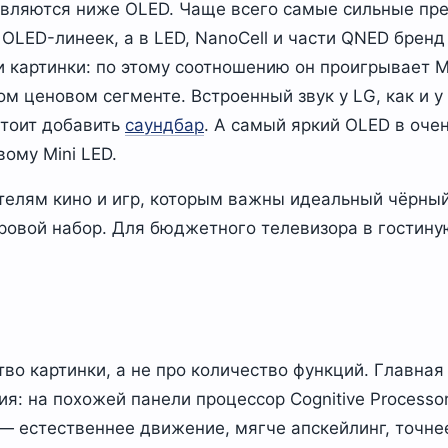
вляются ниже OLED. Чаще всего самые сильные пр
OLED-линеек, а в LED, NanoCell и части QNED бренд
 картинки: по этому соотношению он проигрывает Mi
ом ценовом сегменте. Встроенный звук у LG, как и у
стоит добавить
саундбар
. А самый яркий OLED в оче
вому Mini LED.
елям кино и игр, которым важны идеальный чёрный
ровой набор. Для бюджетного телевизора в гостину
тво картинки, а не про количество функций. Главна
я: на похожей панели процессор Cognitive Processo
— естественнее движение, мягче апскейлинг, точне