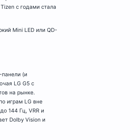
Tizen с годами стала
ркий Mini LED или QD-
-панели (и
ючая LG G5 с
ов на рынке.
по играм LG вне
до 144 Гц, VRR и
т Dolby Vision и